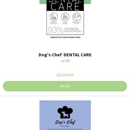
o
d
u
k
t
o
v
Dog’s Chef DENTAL CARE
€9
od
SKLADOM
Detail