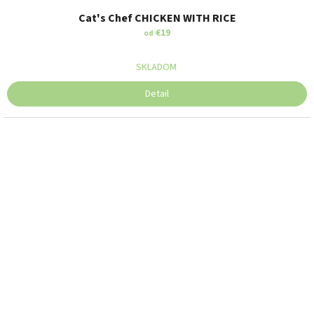
Cat's Chef CHICKEN WITH RICE
€19
od
SKLADOM
Detail
RADY
, STRANA 5