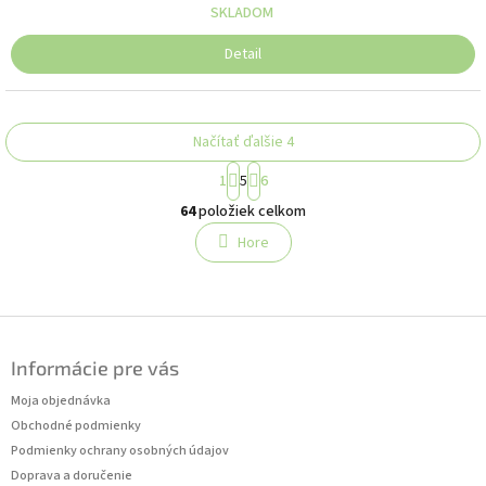
SKLADOM
Detail
Načítať ďalšie 4
S
1
5
6
t
O
r
64
položiek celkom
v
á
l
Hore
n
á
k
o
d
v
a
a
c
Z
n
i
á
i
e
Informácie pre vás
p
e
p
ä
Moja objednávka
r
t
v
Obchodné podmienky
i
k
Podmienky ochrany osobných údajov
y
e
Doprava a doručenie