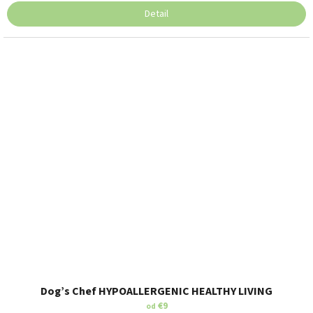
Detail
Dog’s Chef HYPOALLERGENIC HEALTHY LIVING
€9
od