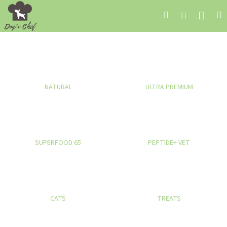
Prejsť
Nák
Hľadať
M
Prihláseni
na
obsah
koší
NATURAL
ULTRA PREMIUM
SUPERFOOD 65
PEPTIDE+ VET
CATS
TREATS