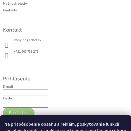
v
Možnosti platby
ý
Kontakty
p
i
s
u
Kontakt
info
@
dogschef.sk
+421 905 758 273
Prihlásenie
E-mail
Heslo
Prihlásiť sa
Nová registrácia
Zabudnuté heslo
Na prispôsobenie obsahu a reklám, poskytovanie funkcií
sociálnych médií a analýzu návštevnosti používame súbory