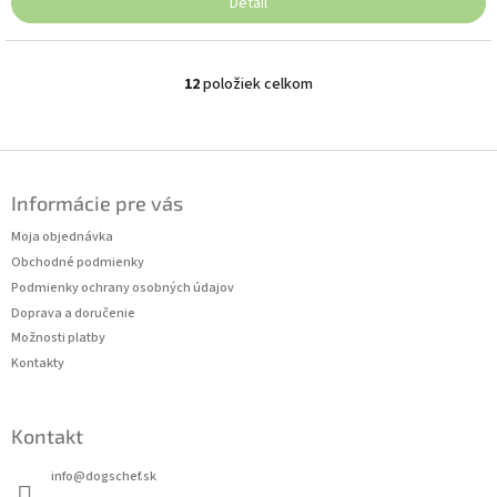
Detail
12
položiek celkom
O
v
l
á
Z
d
á
a
Informácie pre vás
p
c
ä
Moja objednávka
i
t
e
Obchodné podmienky
p
i
Podmienky ochrany osobných údajov
r
e
Doprava a doručenie
v
Možnosti platby
k
Kontakty
y
v
ý
p
Kontakt
i
s
info
@
dogschef.sk
u