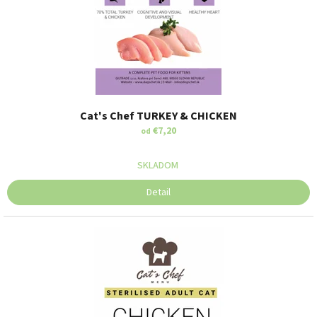
u
k
t
o
v
Cat's Chef TURKEY & CHICKEN
€7,20
od
SKLADOM
Detail