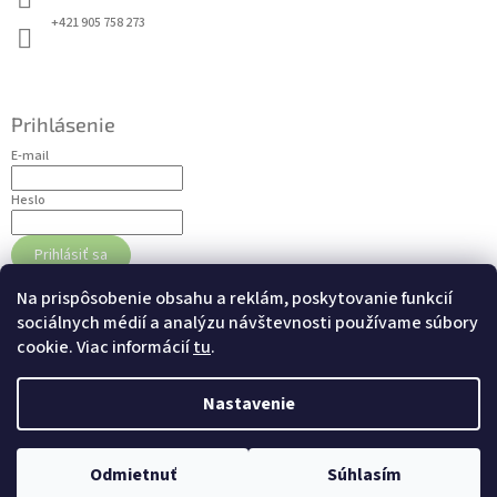
+421 905 758 273
Prihlásenie
E-mail
Heslo
Prihlásiť sa
Nová registrácia
Zabudnuté heslo
Na prispôsobenie obsahu a reklám, poskytovanie funkcií
sociálnych médií a analýzu návštevnosti používame súbory
cookie. Viac informácií
tu
.
Nákupný košík
0
ks /
€0
Nastavenie
Odmietnuť
Súhlasím
Copyright 2026
dogschef.sk
. Všetky práva vyhradené.
Vytvoril Shoptet