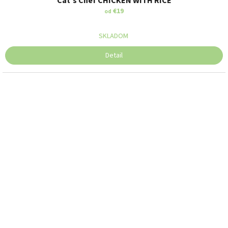
Cat's Chef CHICKEN WITH RICE
€19
od
SKLADOM
Detail