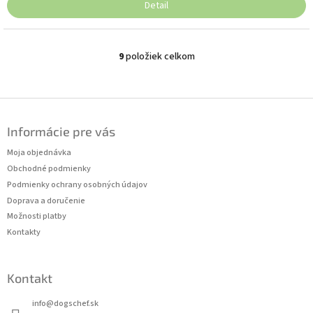
Detail
9
položiek celkom
O
v
l
á
Z
d
á
a
Informácie pre vás
p
c
ä
Moja objednávka
i
t
e
Obchodné podmienky
p
i
Podmienky ochrany osobných údajov
r
e
Doprava a doručenie
v
Možnosti platby
k
Kontakty
y
v
ý
p
Kontakt
i
s
info
@
dogschef.sk