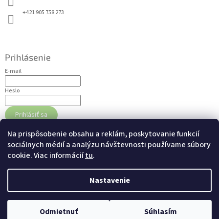
u
+421 905 758 273
Prihlásenie
E-mail
Heslo
Prihlásiť sa
Nová registrácia
Zabudnuté heslo
Na prispôsobenie obsahu a reklám, poskytovanie funkcií
sociálnych médií a analýzu návštevnosti používame súbory
cookie. Viac informácií
tu
.
Nákupný košík
0
ks /
€0
Nastavenie
Odmietnuť
Súhlasím
Copyright 2026
dogschef.sk
. Všetky práva vyhradené.
Vytvoril Shoptet