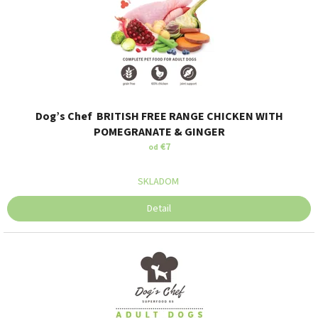
u
k
t
o
v
Dog’s Chef BRITISH FREE RANGE CHICKEN WITH
POMEGRANATE & GINGER
€7
od
SKLADOM
Detail