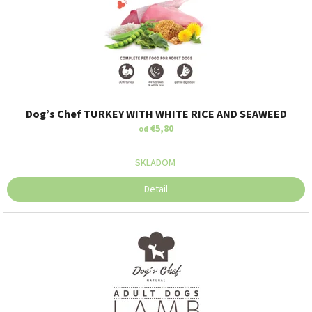
u
k
t
o
v
Dog’s Chef TURKEY WITH WHITE RICE AND SEAWEED
€5,80
od
SKLADOM
Detail