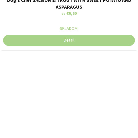
Dog’s Chef SALMON & TROUT WITH SWEET POTATO AND
ASPARAGUS
€6,60
od
SKLADOM
Detail