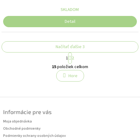
SKLADOM
Detail
Načítať ďalšie 3
S
1
2
t
O
r
15
položiek celkom
v
á
l
Hore
n
á
k
o
d
v
a
a
c
Z
n
i
á
i
e
Informácie pre vás
p
e
p
ä
Moja objednávka
r
t
v
Obchodné podmienky
i
k
Podmienky ochrany osobných údajov