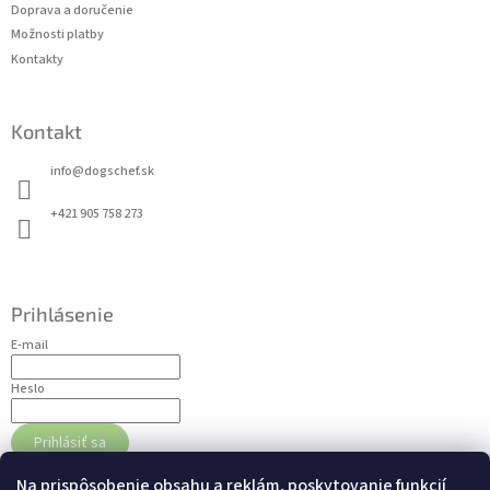
y
e
Doprava a doručenie
v
Možnosti platby
ý
Kontakty
p
i
s
u
Kontakt
info
@
dogschef.sk
+421 905 758 273
Prihlásenie
E-mail
Heslo
Prihlásiť sa
Nová registrácia
Zabudnuté heslo
Na prispôsobenie obsahu a reklám, poskytovanie funkcií