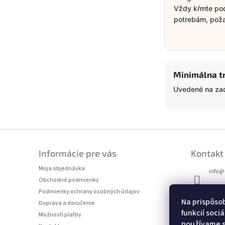
Vždy kŕmte pod
potrebám, požad
Minimálna t
Uvedené na zad
Z
á
Informácie pre vás
Kontakt
p
ä
Moja objednávka
info
@
t
Obchodné podmienky
i
+421 9
Podmienky ochrany osobných údajov
e
Na prispôso
Doprava a doručenie
funkcií soci
Možnosti platby
používame s