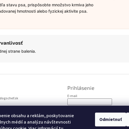
ľa stavu psa, prispôsobte množstvo krmiva jeho
ovanej hmotnosti alebo fyzickej aktivite psa.
rvanlivosť
nej strane balenia.
Prihlásenie
E-mail
dogschef.sk
Heslo
05 758 273
benie obsahu a reklám, poskytovanie
Odmietnuť
álnych médií a analýzu návštevnosti
Prihlásiť sa
úbory cookie. Viac informácií
tu
.