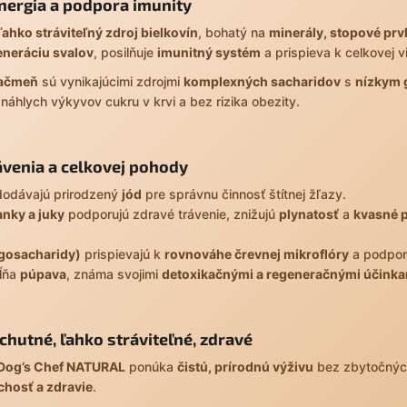
nergia a podpora imunity
ľahko stráviteľný zdroj bielkovín
, bohatý na
minerály, stopové prv
eneráciu svalov
, posilňuje
imunitný systém
a prispieva k celkovej vi
jačmeň
sú vynikajúcimi zdrojmi
komplexných sacharidov
s
nízkym 
náhlych výkyvov cukru v krvi a bez rizika obezity.
ávenia a celkovej pohody
odávajú prirodzený
jód
pre správnu činnosť štítnej žľazy.
anky a juky
podporujú zdravé trávenie, znižujú
plynatosť
a
kvasné 
igosacharidy)
prispievajú k
rovnováhe črevnej mikroflóry
a podporu
ĺňa
púpava
, známa svojimi
detoxikačnými a regeneračnými účinka
chutné, ľahko stráviteľné, zdravé
Dog’s Chef NATURAL
ponúka
čistú, prírodnú výživu
bez zbytočných
chosť a zdravie
.