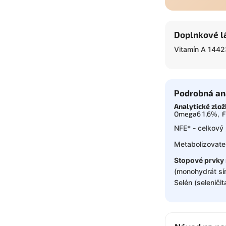
Doplnkové l
Vitamín A 1442
Podrobná an
Analytické zlo
Omega6 1,6%, F
NFE* - celkový 
Metabolizovate
Stopové prvky 
(monohydrát sí
Selén (seleniči