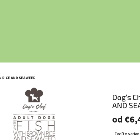
WN RICE AND SEAWEED
Dog’s C
AND SE
od
€6,
Jednot
Zvoľte varian