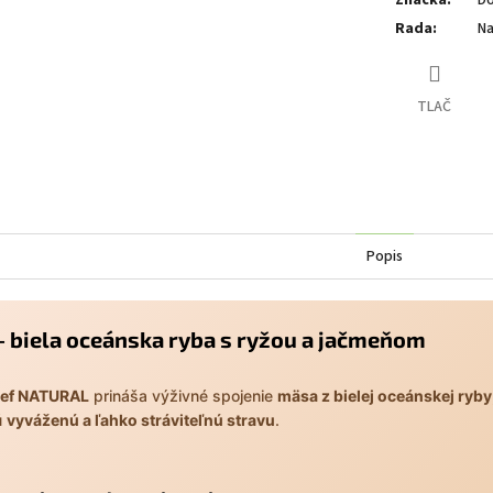
Rada
:
Na
TLAČ
Popis
 biela oceánska ryba s ryžou a jačmeňom
hef NATURAL
prináša výživné spojenie
mäsa z bielej oceánskej ryby
ú
vyváženú a ľahko stráviteľnú stravu
.