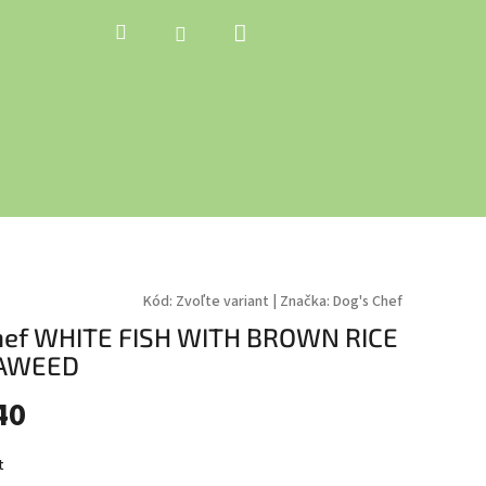
Nákupný
Hľadať
Prihlásenie
košík
Kód:
Zvoľte variant
|
Značka:
Dog's Chef
hef WHITE FISH WITH BROWN RICE
AWEED
40
ková
t