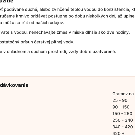
užitie
ť podávané suché, alebo zvlhčené teplou vodou do konzistencie, kt
orúčame krmivo pridávať postupne po dobu niekoľkých dní, až úpln
a môžu sa líšiť od našich údajov.
vate s vodou, nenechávajte zmes v miske dlhšie ako dve hodiny.
ostatočný prísun čerstvej pitnej vody.
te v chladnom a suchom prostredí, vždy dobre uzatvorené.
 dávkovanie
Gramov na
25 - 90
90 - 150
150 - 250
250 - 340
340 - 420
420 +