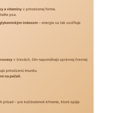
ky a vitamíny
v prirodzenej forme.
talite psa.
glykemickým indexom
– energia sa tak uvoľňuje
procesy
v črevách, čím napomáhajú správnej črevnej
jú prirodzenú imunitu.
mi na pečeň
.
 prísad – pre každodenné kŕmenie, ktoré spája