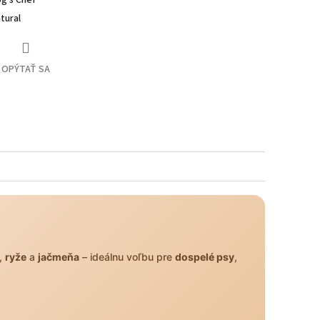
tural
OPÝTAŤ SA
,
ryže
a
jačmeňa
– ideálnu voľbu pre
dospelé psy
,