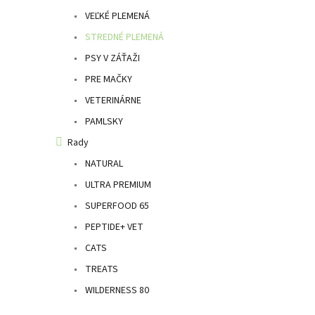
l
VEĽKÉ PLEMENÁ
STREDNÉ PLEMENÁ
PSY V ZÁŤAŽI
PRE MAČKY
VETERINÁRNE
PAMLSKY
Rady
NATURAL
ULTRA PREMIUM
SUPERFOOD 65
PEPTIDE+ VET
CATS
TREATS
WILDERNESS 80