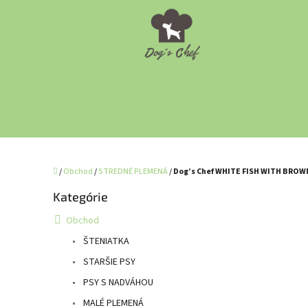
Prejsť
na
obsah
Domov
/
Obchod
/
STREDNÉ PLEMENÁ
/
Dog’s Chef WHITE FISH WITH BRO
B
Kategórie
Preskočiť
o
kategórie
č
Obchod
n
ŠTENIATKA
ý
p
STARŠIE PSY
a
PSY S NADVÁHOU
n
MALÉ PLEMENÁ
e