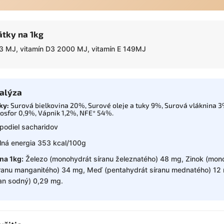
átky na 1kg
3 MJ, vitamín D3 2000 MJ, vitamín E 149MJ
alýza
žky:
Surová bielkovina 20%, Surové oleje a tuky 9%, Surová vláknina 
osfor 0,9%, Vápnik 1,2%, NFE* 54%.
podiel sacharidov
lná energia 353 kcal/100g
na 1kg:
Železo (monohydrát síranu železnatého) 48 mg, Zinok (mon
ranu manganitého) 34 mg, Meď (pentahydrát síranu mednatého) 12 
tan sodný) 0,29 mg.