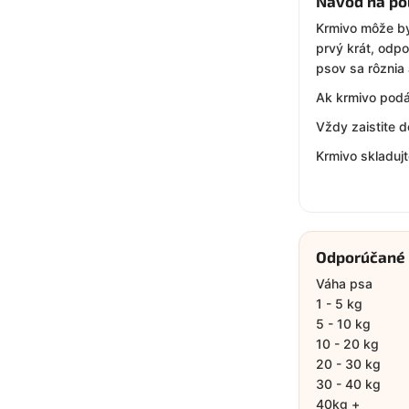
Návod na po
Krmivo môže by
prvý krát, odp
psov sa rôznia 
Ak krmivo podá
Vždy zaistite d
Krmivo skladuj
Odporúčané
Váha psa
1 - 5 kg
5 - 10 kg
10 - 20 kg
20 - 30 kg
30 - 40 kg
40kg +