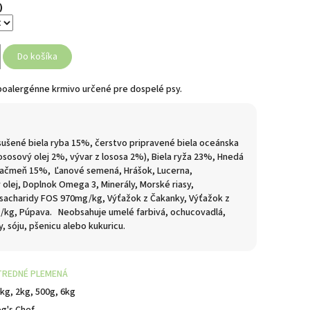
)
Do košíka
oalergénne krmivo určené pre dospelé psy.
ušené biela ryba 15%, čerstvo pripravené biela oceánska
ososový olej 2%, vývar z lososa 2%), Biela ryža 23%, Hnedá
Jačmeň 15%, Ľanové semená, Hrášok, Lucerna,
 olej, Doplnok Omega 3, Minerály, Morské riasy,
sacharidy FOS 970mg/kg, Výťažok z Čakanky, Výťažok z
/kg, Púpava.
Neobsahuje
umelé farbivá, ochucovadlá,
, sóju, pšenicu alebo kukuricu.
TREDNÉ PLEMENÁ
kg, 2kg, 500g, 6kg
g's Chef