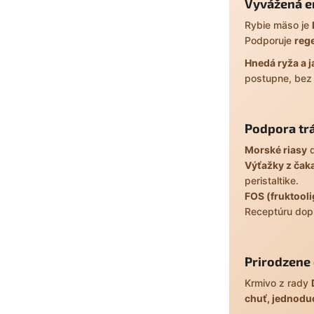
Vyvážená e
Rybie mäso je
Podporuje
reg
Hnedá ryža a 
postupne, bez 
Podpora tr
Morské riasy
d
Výťažky z čak
peristaltike.
FOS (fruktool
Receptúru dop
Prirodzene 
Krmivo z rady
chuť, jednodu