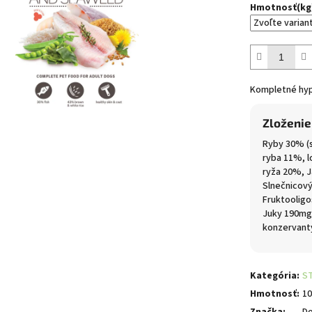
cena:
Hmotnosť(kg
Kompletné hyp
Zloženie
Ryby 30% (s
ryba 11%, l
ryža 20%, 
Slnečnicový
Fruktooligo
Juky 190mg
konzervanty
Kategória
:
S
Hmotnosť
:
10
Značka
:
Do