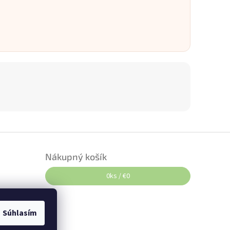
Nákupný košík
0
ks /
€0
Súhlasím