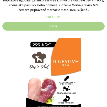
Doplnkové hypoalergénne Grain Free krmivo pre dospelé psy a mačky,
určené ako pamlsky alebo odmena. Zloženie Morka a Diviak 65%
(čerstvo pripravené morčacie mäso 46%, sušené...
SKLADOM
Detail