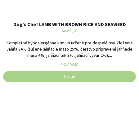
DOG'S CHEF
Dog’s Chef LAMB WITH BROWN RICE AND SEAWEED
€6,10
od
Kompletné hypoalergénne krmivo určené pre dospelé psy. Zloženie
Jahňa 34% (sušené jahňacie mäso 25%, čerstvo pripravené jahňacie
mäso 4%, jahňací tuk 3%, jahňací vývar 2%),...
SKLADOM
Detail