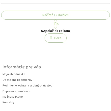
Načítať 12 ďalších
S
1
5
t
O
r
52
položiek celkom
v
á
l
Hore
n
á
k
o
d
v
a
a
c
Z
n
i
á
i
e
Informácie pre vás
p
e
p
ä
Moja objednávka
r
t
v
Obchodné podmienky
i
k
Podmienky ochrany osobných údajov
y
e
Doprava a doručenie
v
Možnosti platby
ý
Kontakty
p
i