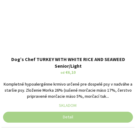
Dog’s Chef TURKEY WITH WHITE RICE AND SEAWEED
Senior/Light
€6,10
od
Kompletné hypoalergénne krmivo určené pre dospelé psy v nadváhe a
staršie psy. Zloženie Morka 26% (sušené morčacie mäso 17%, čerstvo
pripravené morčacie mäso 5%, morčací tuk...
SKLADOM
Detail