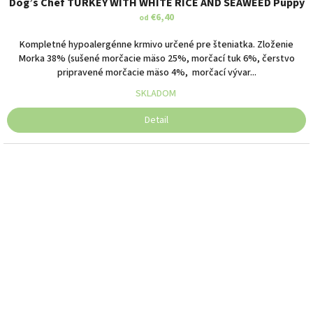
Dog’s Chef TURKEY WITH WHITE RICE AND SEAWEED Puppy
€6,40
od
Kompletné hypoalergénne krmivo určené pre šteniatka. Zloženie
Morka 38% (sušené morčacie mäso 25%, morčací tuk 6%, čerstvo
pripravené morčacie mäso 4%, morčací vývar...
SKLADOM
Detail