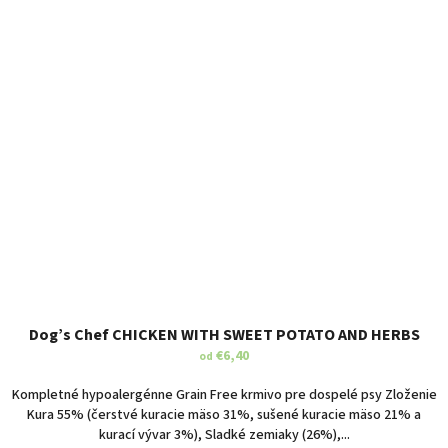
Dog’s Chef CHICKEN WITH SWEET POTATO AND HERBS
€6,40
od
Kompletné hypoalergénne Grain Free krmivo pre dospelé psy Zloženie
Kura 55% (čerstvé kuracie mäso 31%, sušené kuracie mäso 21% a
kurací vývar 3%), Sladké zemiaky (26%),...