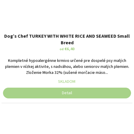
Dog’s Chef TURKEY WITH WHITE RICE AND SEAWEED Small
Breed
€6,40
od
Kompletné hypoalergénne krmivo určené pre dospelé psy malých
plemien v nízkej aktivite, s nadváhou, alebo seniorov malých plemien.
Zloženie Morka 32% (sušené morčacie mäso...
SKLADOM
Detail