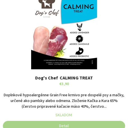
s
d
p
u
r
k
o
t
d
o
u
v
k
t
o
v
Dog's Chef CALMING TREAT
€3,90
Doplnkové hypoalergénne Grain Free krmivo pre dospelé psy a mačky,
určené ako pamlsky alebo odmena. Zloženie Kačka a Kura 65%
(čerstvo pripravené kačacie mäso 40%, čerstvo...
SKLADOM
Detail