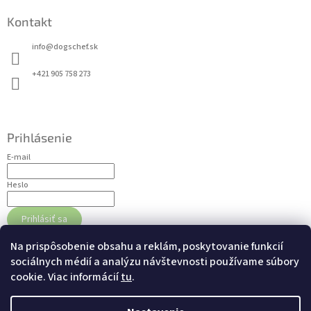
s
u
Kontakt
info
@
dogschef.sk
+421 905 758 273
Prihlásenie
E-mail
Heslo
Prihlásiť sa
Nová registrácia
Zabudnuté heslo
Na prispôsobenie obsahu a reklám, poskytovanie funkcií
sociálnych médií a analýzu návštevnosti používame súbory
cookie. Viac informácií
tu
.
Nákupný košík
0
ks /
€0