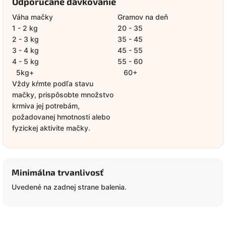
Odporúčané dávkovanie
Váha mačky
Gramov na deň
1 - 2 kg
20 - 35
2 - 3 kg
35 - 45
3 - 4 kg
45 - 55
4 - 5 kg
55 - 60
5kg+
60+
Vždy kŕmte podľa stavu
mačky, prispôsobte množstvo
krmiva jej potrebám,
požadovanej hmotnosti alebo
fyzickej aktivite mačky.
Minimálna trvanlivosť
Uvedené na zadnej strane balenia.