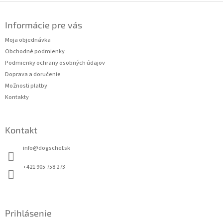
Z
á
Informácie pre vás
p
ä
Moja objednávka
t
Obchodné podmienky
i
Podmienky ochrany osobných údajov
e
Doprava a doručenie
Možnosti platby
Kontakty
Kontakt
info
@
dogschef.sk
+421 905 758 273
Prihlásenie