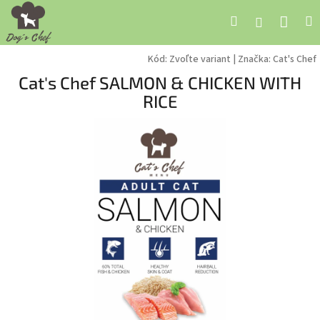
Prejsť
Nák
Hľadať
M
Prihláseni
na
obsah
koší
Kód:
Zvoľte variant
|
Značka:
Cat's Chef
Cat's Chef SALMON & CHICKEN WITH
RICE