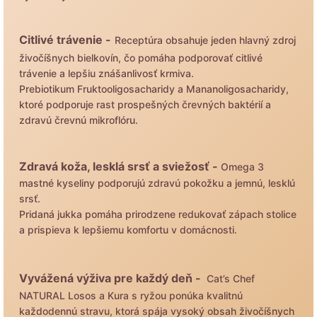
Citlivé trávenie -
Receptúra obsahuje jeden hlavný zdroj
živočíšnych bielkovín, čo pomáha podporovať citlivé
trávenie a lepšiu znášanlivosť krmiva.
Prebiotikum Fruktooligosacharidy a Mananoligosacharidy,
ktoré podporuje rast prospešných črevných baktérií a
zdravú črevnú mikroflóru.
Zdravá koža, lesklá srsť a sviežosť -
Omega 3
mastné kyseliny podporujú zdravú pokožku a jemnú, lesklú
srsť.
Pridaná jukka pomáha prirodzene redukovať zápach stolice
a prispieva k lepšiemu komfortu v domácnosti.
Vyvážená výživa pre každý deň -
Cat’s Chef
NATURAL Losos a Kura s ryžou ponúka kvalitnú
každodennú stravu, ktorá spája vysoký obsah živočíšnych