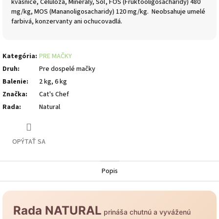
kvasnice, Celulóza, Minerály, Soľ, FOS (Fruktooligosacharidy) 480
mg/kg, MOS (Mananoligosacharidy) 120 mg/kg. Neobsahuje umelé
farbivá, konzervanty ani ochucovadlá.
Kategória
:
PRE MAČKY
Druh
:
Pre dospelé mačky
Balenie
:
2 kg, 6 kg
Značka
:
Cat's Chef
Rada
:
Natural
OPÝTAŤ SA
Popis
Rada NATURAL
prináša chutnú a vyváženú