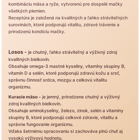
kombináciu mäsa a ryže, vytvorenú pre dospelé mačky
všetkých plemien.
Receptúra je založená na kvalitných a ľahko stráviteľných
surovinách, ktoré podporujú vitalitu, zdravé trávenie a
prirodzenú kondíciu mačky.
Losos -
je chutný, ľahko stráviteľný a výživný zdroj
kvalitných bielkovín.
Obsahuje omega-3 mastné kyseliny, vitamíny skupiny B,
vitamín D a selén, ktoré podporujú zdravú kožu a srsť,
správnu činnosť srdca, mozgu a celkovú vitalitu
organizmu.
Kuracie mäso -
je jemný, prirodzene chutný a výživný
zdroj kvalitných bielkovín.
Obsahuje aminokyseliny, železo, zinok, selén a vitamíny
skupiny B, ktoré podporujú celkové zdravie, vitalitu a
správne fungovanie organizmu.
Vďaka šetrnému spracovaniu si zachováva plnú chuť aj
vysokú výživovú hodnotu.