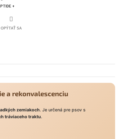
PTIDE +
OPÝTAŤ SA
ie a rekonvalescenciu
ladkých zemiakoch
. Je určená pre psov s
h tráviaceho traktu
.