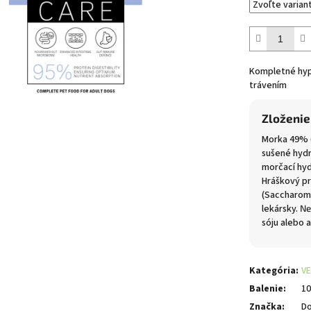
Kompletné hypo
trávením
Zloženie
Morka 49% 
sušené hyd
morčací hyd
Hráškový pr
(Saccharo
lekársky.
Ne
sóju alebo 
Kategória
:
V
Balenie
:
10
Značka
:
Do