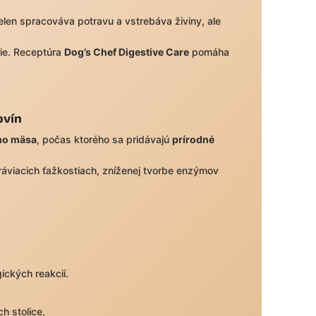
ielen spracováva potravu a vstrebáva živiny, ale
gie. Receptúra
Dog’s Chef Digestive Care
pomáha
ovín
eho mäsa
, počas ktorého sa pridávajú
prírodné
 tráviacich ťažkostiach, zníženej tvorbe enzýmov
gických reakcií.
h stolice,