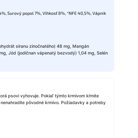
 4%, Surový popol 7%, Vlhkosť 8%, *NFE 40,5%, Vápnik
ohydrát síranu zinočnatého) 48 mg, Mangán
mg, Jód (jodičnan vápenatý bezvodý) 1,04 mg, Selén
orá psovi vyhovuje. Pokiaľ týmto krmivom kŕmite
e nenahradíte pôvodné krmivo. Požiadavky a potreby