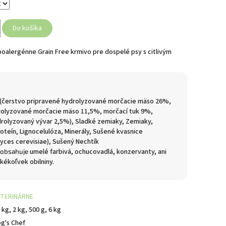
Do košíka
alergénne Grain Free krmivo pre dospelé psy s citlivým
(čerstvo pripravené hydrolyzované morčacie mäso 26%,
rolyzované morčacie mäso 11,5%, morčací tuk 9%,
rolyzovaný vývar 2,5%), Sladké zemiaky, Zemiaky,
oteín, Lignocelulóza, Minerály, Sušené kvasnice
myces
cerevisiae), Sušený Nechtík
umelé farbivá, ochucovadlá, konzervanty, ani
obsahuje
akékoľvek obilniny.
ETERINÁRNE
 kg, 2 kg, 500 g, 6 kg
g's Chef