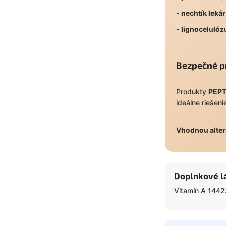
- nechtík leká
- lignocelulóz
Bezpečné p
Produkty
PEPT
ideálne riešen
Vhodnou alter
Doplnkové l
Vitamín A 1442