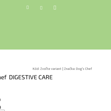
Nákupný
Hľadať
Prihlásenie
košík
Kód:
Zvoľte variant
|
Značka:
Dog's Chef
hef DIGESTIVE CARE
ková
t
)