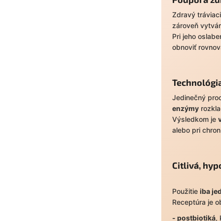
Zdravý tráviaci
zároveň vytvá
Pri jeho oslab
obnoviť rovno
Technológia
Jedinečný pr
enzýmy
rozkla
Výsledkom je
alebo pri chro
Citlivá, hy
Použitie
iba j
Receptúra je o
- postbiotiká
,