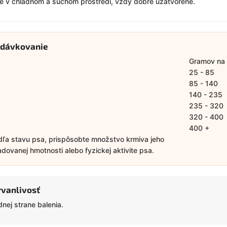
te v chladnom a suchom prostredí, vždy dobre uzatvorené.
 dávkovanie
Gramov na
25 - 85
85 - 140
140 - 235
235 - 320
320 - 400
400 +
ľa stavu psa, prispôsobte množstvo krmiva jeho
ovanej hmotnosti alebo fyzickej aktivite psa.
rvanlivosť
nej strane balenia.