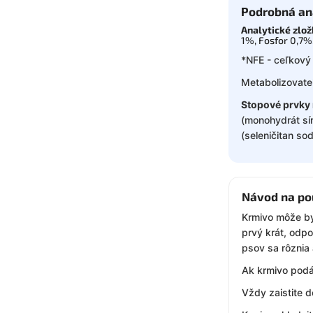
Podrobná an
Analytické zlo
1%, Fosfor 0,7%
*NFE - ceľkový
Metabolizovate
Stopové prvky 
(monohydrát sí
(seleničitan s
Návod na po
Krmivo môže by
prvý krát, odp
psov sa rôznia 
Ak krmivo podá
Vždy zaistite d