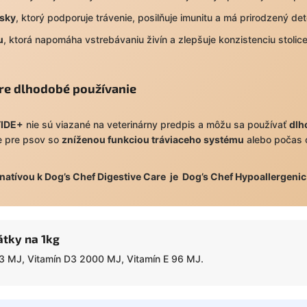
rsky
, ktorý podporuje trávenie, posilňuje imunitu a má prirodzený de
u
, ktorá napomáha vstrebávaniu živín a zlepšuje konzistenciu stolice
re dlhodobé používanie
IDE+
nie sú viazané na veterinárny predpis a môžu sa používať
dlh
ie pre psov so
zníženou funkciou tráviaceho systému
alebo počas
natívou k Dog’s Chef Digestive Care je
Dog’s Chef Hypoallergenic 
átky na 1kg
3 MJ, Vitamín D3 2000 MJ, Vitamín E 96 MJ.