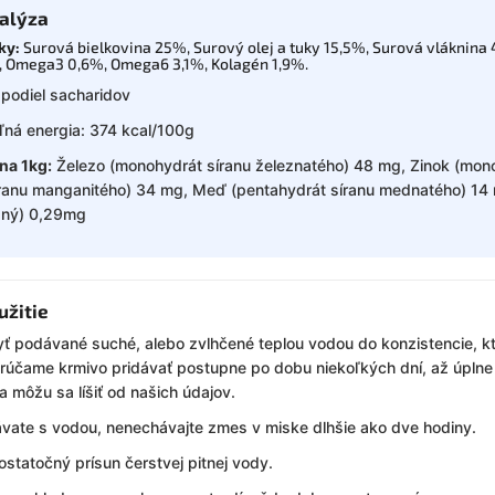
alýza
žky:
Surová bielkovina 25%, Surový olej a tuky 15,5%, Surová vláknina
, Omega3 0,6%, Omega6 3,1%, Kolagén 1,9%.
 podiel sacharidov
ľná energia: 374 kcal/100g
na 1kg:
Železo (monohydrát síranu železnatého) 48 mg, Zinok (mon
ranu manganitého) 34 mg, Meď (pentahydrát síranu mednatého) 14 
odný) 0,29mg
užitie
ť podávané suché, alebo zvlhčené teplou vodou do konzistencie, kt
orúčame krmivo pridávať postupne po dobu niekoľkých dní, až úpln
a môžu sa líšiť od našich údajov.
vate s vodou, nenechávajte zmes v miske dlhšie ako dve hodiny.
ostatočný prísun čerstvej pitnej vody.