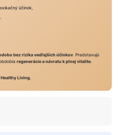
toxikačný účinok,
.
odobo bez rizika vedľajších účinkov
. Predstavujú
 obdobia
regenerácie a návratu k plnej vitalite
.
Healthy Living.