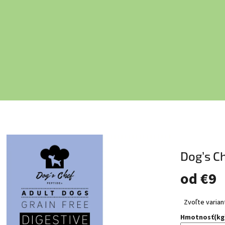
Dog’s C
od
€9
Jednot
Zvoľte varian
cena:
Hmotnosť(kg