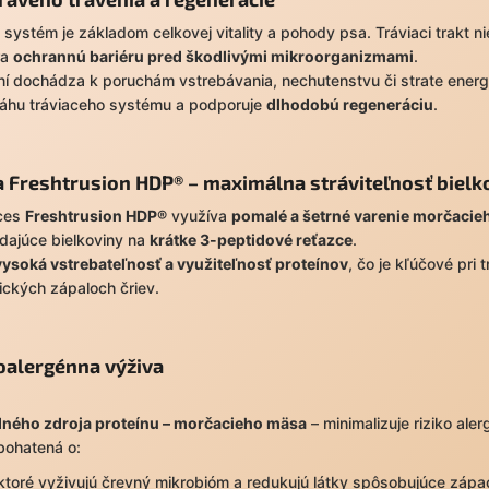
 systém je základom celkovej vitality a pohody psa. Tráviaci trakt n
ra
ochrannú bariéru pred škodlivými mikroorganizmami
.
ení dochádza k poruchám vstrebávania, nechutenstvu či strate ener
váhu tráviaceho systému a podporuje
dlhodobú regeneráciu
.
 Freshtrusion HDP® – maximálna stráviteľnosť bielk
oces
Freshtrusion HDP®
využíva
pomalé a šetrné varenie morčaci
dajúce bielkoviny na
krátke 3-peptidové reťazce
.
vysoká vstrebateľnosť a využiteľnosť proteínov
, čo je kľúčové pri
nických zápaloch čriev.
poalergénna výživa
edného zdroja proteínu – morčacieho mäsa
– minimalizuje riziko aler
bohatená o:
 ktoré vyživujú črevný mikrobióm a redukujú látky spôsobujúce zápac