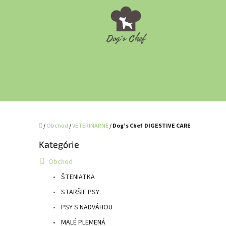
Prejsť
na
obsah
Domov
/
Obchod
/
VETERINÁRNE
/
Dog’s Chef DIGESTIVE CARE
B
Kategórie
Preskočiť
o
kategórie
č
Obchod
n
ŠTENIATKA
ý
p
STARŠIE PSY
a
PSY S NADVÁHOU
n
MALÉ PLEMENÁ
e