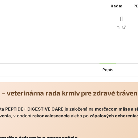
Rada
:
PE
TLAČ
Popis
– veterinárna rada krmív pre zdravé tráven
éta
PEPTIDE+ DIGESTIVE CARE
je založená na
morčacom mäse a s
venia
, v období
rekonvalescencie
alebo po
zápalových ochoreniac
ravého trávenia a regenerácie