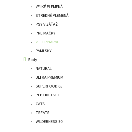
l
VEĽKÉ PLEMENÁ
STREDNÉ PLEMENÁ
PSY V ZÁŤAŽI
PRE MAČKY
VETERINÁRNE
PAMLSKY
Rady
NATURAL
ULTRA PREMIUM
SUPERFOOD 65
PEPTIDE+ VET
CATS
TREATS
WILDERNESS 80