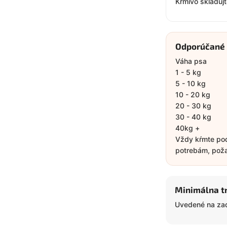
Krmivo skladuj
Odporúčané
Váha psa
1 - 5 kg
5 - 10 kg
10 - 20 kg
20 - 30 kg
30 - 40 kg
40kg +
Vždy kŕmte pod
potrebám, požad
Minimálna t
Uvedené na zad