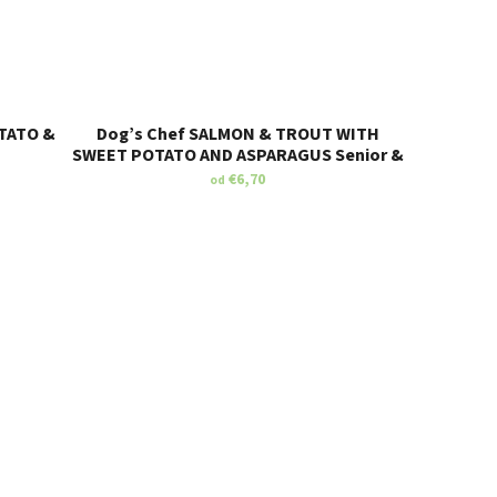
TATO &
Dog’s Chef SALMON & TROUT WITH
SWEET POTATO AND ASPARAGUS Senior &
Light
€6,70
od