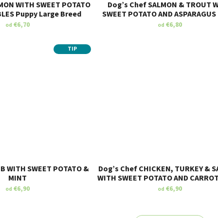
LMON WITH SWEET POTATO
Dog’s Chef SALMON & TROUT 
LES Puppy Large Breed
SWEET POTATO AND ASPARAGUS 
Breed
€6,70
€6,80
od
od
TIP
MB WITH SWEET POTATO &
Dog’s Chef CHICKEN, TURKEY & 
MINT
WITH SWEET POTATO AND CARROT
€6,90
€6,90
od
od