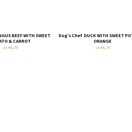
OBCHOD
, STRANA 2
ANGUS BEEF WITH SWEET
Dog’s Chef DUCK WITH SWEET PO
ATO & CARROT
ORANGE
€6,70
€6,70
od
od