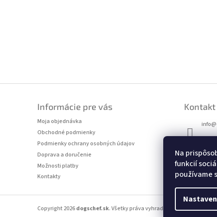
Z
á
Informácie pre vás
Kontakt
p
ä
Moja objednávka
info
@
t
Obchodné podmienky
i
+421 9
Podmienky ochrany osobných údajov
e
Na prispôso
Doprava a doručenie
funkcií soci
Možnosti platby
používame s
Kontakty
Nastaven
Copyright 2026
dogschef.sk
. Všetky práva vyhradené.
Upraviť nastav