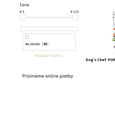
ý
i
Cena
p
e
€
3
€
115
i
p
s
r
p
o
r
d
o
u
d
k
Na sklade
64
u
t
k
o
ROZBALIŤ FILTER
t
v
Dog’s Chef PO
o
v
Prijímame online platby