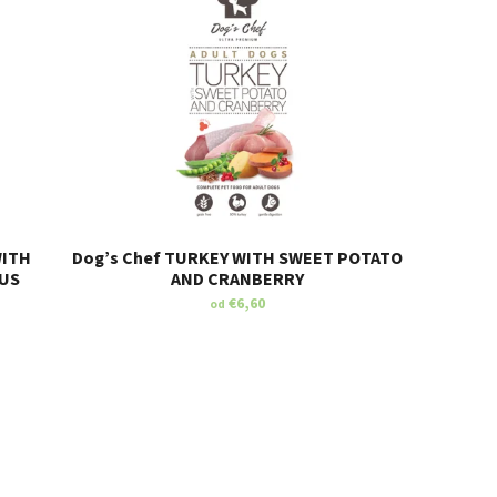
WITH
Dog’s Chef TURKEY WITH SWEET POTATO
US
AND CRANBERRY
€6,60
od