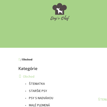
Prejsť
na
obsah
Domov
/
Obchod
B
Kategórie
Preskočiť
o
kategórie
č
Obchod
n
ŠTENIATKA
ý
p
STARŠIE PSY
a
PSY S NADVÁHOU
ŠTEN
n
MALÉ PLEMENÁ
e