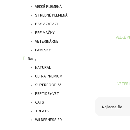
l
VEĽKÉ PLEMENÁ
STREDNÉ PLEMENÁ
PSY V ZÁŤAŽI
PRE MAČKY
VEĽKÉ 
VETERINÁRNE
PAMLSKY
Rady
NATURAL
ULTRA PREMIUM
VETER
SUPERFOOD 65
PEPTIDE+ VET
R
CATS
a
Najlacnejšie
TREATS
d
e
WILDERNESS 80
V
n