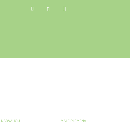
Nákupný
Hľadať
Prihlásenie
košík
S NADVÁHOU
MALÉ PLEMENÁ