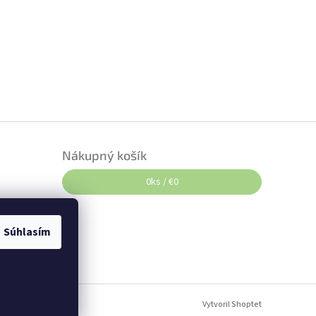
Nákupný košík
0
ks /
€0
Súhlasím
Vytvoril Shoptet