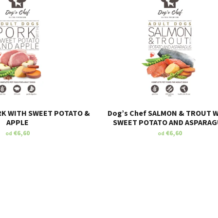
RK WITH SWEET POTATO &
Dog’s Chef SALMON & TROUT 
APPLE
SWEET POTATO AND ASPARAG
€6,60
€6,60
od
od