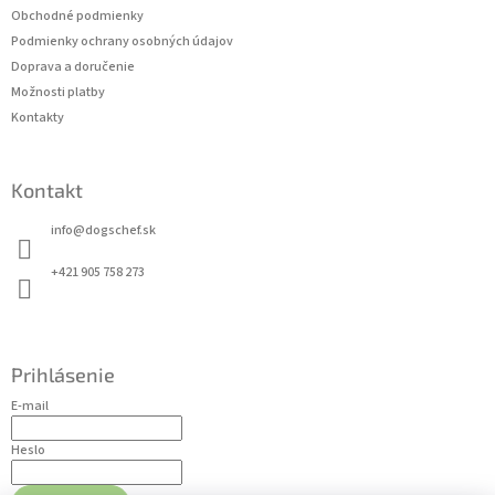
t
Obchodné podmienky
i
Podmienky ochrany osobných údajov
e
Doprava a doručenie
Možnosti platby
Kontakty
Kontakt
info
@
dogschef.sk
+421 905 758 273
Prihlásenie
E-mail
Heslo