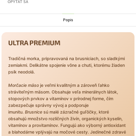
OPÝTAŤ SA
Popis
ULTRA PREMIUM
Tradičná morka, pripravovaná na brusniciach, so sladkými
zemiakmi. Delikátne spojenie vône a chuti, ktorému žiaden
psík neodolá.
Morčacie mäso
je veľmi kvalitným a zároveň ľahko
stráviteľným mäsom. Obsahuje veľa minerálnych látok,
stopových prvkov a vitamínov v prírodnej forme, čím
zabezpečuje správny vývoj a podporuje
imunitu.
Brusnice
sú malé zázračné guľôčky, ktoré
obsahujú množstvo rozličných živín, organických kyselín,
vitamínov a provitamínov. Fungujú ako výborný antioxidant
a blahodárne vplývajú na močové cesty. Jedinečné zdravé