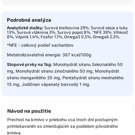
Podrobná analýza
Analytické zložky:
Surová bielkovina 29%, Surové oleje a tuky
13%, Surová vláknina 3%, Surový popol 8%, *NFE 39%, Vlhkosť
8%, Vápnik 1,4%, Fosfor 1,1%, Omega3 0,5%, Omega6 2,3%.
*NFE - celkový podieľ sacharidov
Metabolizovateľná energia: 367 kcal/100g
Stopové prvky na 1kg:
Monohydrát síranu železnatého 50
mg, Monohydrát síranu zinočnatého 50 mg, Monohydrát
síranu manganitého 35 mg, Pentahydrát síranu mednatého
15 mg, Jodičnan vápenatý bezvodý 1 mg.
Návod na použitie
Prechod na krmivo v priebehu cca troch dní postupným
primiešavaním so zmenšujúcim sa podielom pôvodného
krmiva.