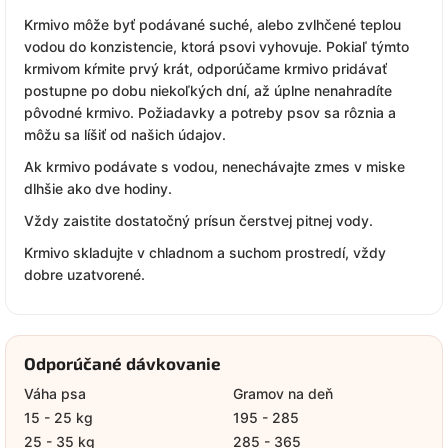
Krmivo môže byť podávané suché, alebo zvlhčené teplou
vodou do konzistencie, ktorá psovi vyhovuje. Pokiaľ týmto
krmivom kŕmite prvý krát, odporúčame krmivo pridávať
postupne po dobu niekoľkých dní, až úplne nenahradíte
pôvodné krmivo. Požiadavky a potreby psov sa rôznia a
môžu sa líšiť od našich údajov.
Ak krmivo podávate s vodou, nenechávajte zmes v miske
dlhšie ako dve hodiny.
Vždy zaistite dostatočný prísun čerstvej pitnej vody.
Krmivo skladujte v chladnom a suchom prostredí, vždy
dobre uzatvorené.
Odporúčané dávkovanie
Váha psa
Gramov na deň
15 - 25 kg
195 - 285
25 - 35 kg
285 - 365