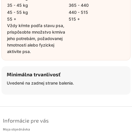
35 - 45 kg
365 - 440
45 - 55 kg
440 - 515
55 +
515 +
Vždy kŕmte podľa stavu psa,
prispôsobte množstvo krmiva
jeho potrebám, požadovanej
hmotnosti alebo fyzickej
aktivite psa.
Minimálna trvanlivosť
Uvedené na zadnej strane balenia.
Z
á
Informácie pre vás
p
ä
Moja objednávka