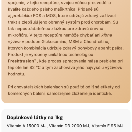
spojenie, v tejto receptúre, svojou vôňou presvedčí o
kvalite každého psieho maškrtníka. Pridané sú
aj
prebiotiká
FOS a MOS, ktoré udržujú zdravý zažívací
trakt a zlepšujú jeho obranný systém proti chorobám. Sú
tak nepostrádateľnou zložkou pre zdravú črevnú
mikroflóru. V tejto receptúre nemôže chýbať ani
kĺbna
výživa
v podobe Glukosamínu, MSM a Chondroitínu,
ktorých kombinácia udržuje zdravý pohybový aparát psíka.
Produkt je vyrobený unikátnou technológiou
®
Freshtrusion
, kde proces spracovania mäsa prebieha pri
teplote len 82 °C a tým zachováva jeho najvyššiu výživovu
hodnotu.
Pri chovateľských baleniach sú použité odlišné etikety od
komerčných balení, samozrejme zloženie je identické.
Doplnkové látky na 1kg
Vitamín A 15000 MJ, Vitamín D3 2000 MJ, Vitamín E 95 MJ