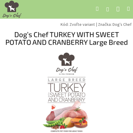
Prejsť
Nák
Hľadať
M
Prihláseni
na
obsah
koší
Kód:
Zvoľte variant
|
Značka:
Dog's Chef
Dog’s Chef TURKEY WITH SWEET
POTATO AND CRANBERRY Large Breed