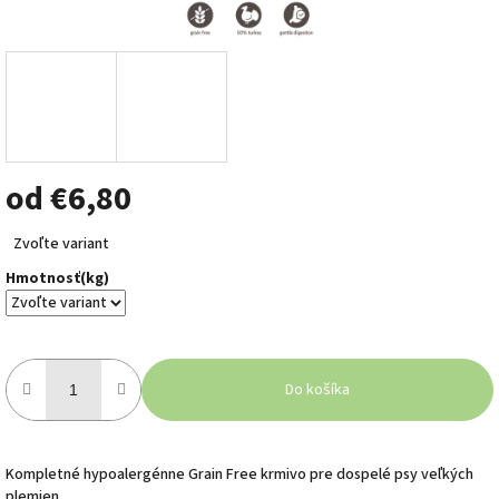
od
€6,80
Jednotková
Zvoľte variant
cena:
Hmotnosť(kg)
Do košíka
Kompletné hypoalergénne Grain Free krmivo pre dospelé psy veľkých
plemien