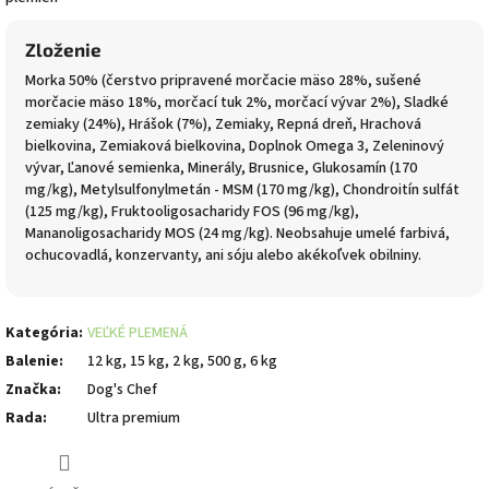
Zloženie
Morka 50% (čerstvo pripravené morčacie mäso 28%, sušené
morčacie mäso 18%, morčací tuk 2%, morčací vývar 2%), Sladké
zemiaky (24%), Hrášok (7%), Zemiaky, Repná dreň, Hrachová
bielkovina, Zemiaková bielkovina, Doplnok Omega 3, Zeleninový
vývar, Ľanové semienka, Minerály, Brusnice, Glukosamín (170
mg/kg), Metylsulfonylmetán - MSM (170 mg/kg), Chondroitín sulfát
(125 mg/kg), Fruktooligosacharidy FOS (96 mg/kg),
Mananoligosacharidy MOS (24 mg/kg). Neobsahuje umelé farbivá,
ochucovadlá, konzervanty, ani sóju alebo akékoľvek obilniny.
Kategória
:
VEĽKÉ PLEMENÁ
Balenie
:
12 kg, 15 kg, 2 kg, 500 g, 6 kg
Značka
:
Dog's Chef
Rada
:
Ultra premium