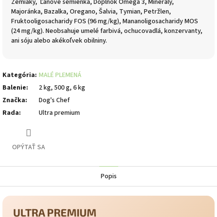
Zemiaky, Ľanové semienka, Doplnok Omega 3, Minerály,
Majoránka, Bazalka, Oregano, Šalvia, Tymian, Petržlen,
Fruktooligosacharidy FOS (96 mg/kg), Mananoligosacharidy MOS
(24 mg/kg).
Neobsahuje umelé farbivá, ochucovadlá, konzervanty,
ani sóju alebo akékoľvek obilniny.
Kategória
:
MALÉ PLEMENÁ
Balenie
:
2 kg, 500 g, 6 kg
Značka
:
Dog's Chef
Rada
:
Ultra premium
OPÝTAŤ SA
Popis
ULTRA PREMIUM