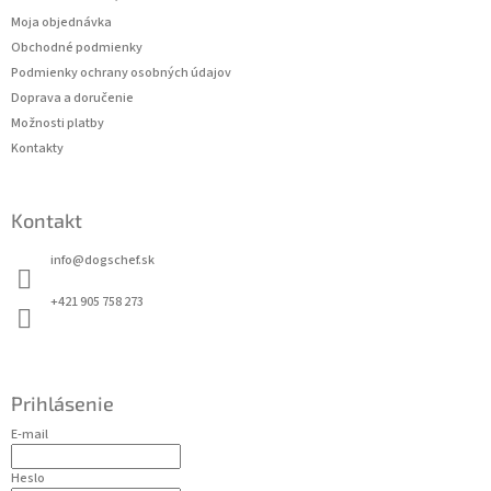
ä
Moja objednávka
t
Obchodné podmienky
i
Podmienky ochrany osobných údajov
e
Doprava a doručenie
Možnosti platby
Kontakty
Kontakt
info
@
dogschef.sk
+421 905 758 273
Prihlásenie
E-mail
Heslo