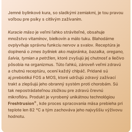
Jemné bylinkové kura, so sladkými zemiakmi, je tou pravou
voľbou pre psíky s citlivým zažívaním.
Kuracie mäso
je veľmi ľahko stráviteľné, obsahuje
množstvo vitamínov, bielkovín a málo tuku. Blahodárne
ovplyvňuje správnu funkciu nervov a svalov. Receptúra je
doplnená o
zmes byliniek
ako
majoránka, bazalka, oregano,
šalvia, tymian a petržlen
, ktoré zvyšujú jej chutnosť a liečivo
pôsobia na organizmus. Túto ľahkú, zároveň veľmi zdravú
a chutnú receptúru, ocení každý chlpáč. Pridané sú
aj
prebiotiká
FOS a MOS, ktoré udržujú zdravý zažívací
trakt a zlepšujú jeho obranný systém proti chorobám. Sú
tak nepostrádateľnou zložkou pre zdravú črevnú
mikroflóru. Produkt je vyrobený unikátnou technológiou
®
Freshtrusion
, kde proces spracovania mäsa prebieha pri
teplote len 82 °C a tým zachováva jeho najvyššiu výživovu
hodnotu.