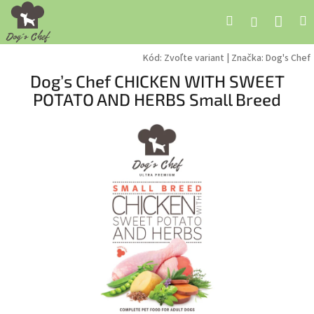
Prejsť
Nák
Hľadať
M
Prihláseni
na
obsah
koší
Kód:
Zvoľte variant
|
Značka:
Dog's Chef
Dog’s Chef CHICKEN WITH SWEET
POTATO AND HERBS Small Breed