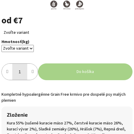
od
€7
Jednotková
Zvoľte variant
cena:
Hmotnosť(kg)
Do košíka
Kompletné hypoalergénne Grain Free krmivo pre dospelé psy malých
plemien
Zloženie
Kura 55% (sušené kuracie mäso 27%, čerstvé kuracie mäso 26%,
kurací vývar 2%), Sladké zemiaky (26%), Hrášok (7%), Repná dreň,