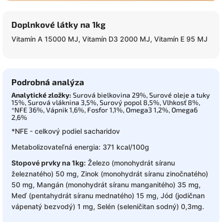
Doplnkové látky na 1kg
Vitamín A 15000 MJ, Vitamín D3 2000 MJ, Vitamín E 95 MJ
Podrobná analýza
Analytické zložky:
Surová bielkovina 29%, Surové oleje a tuky
15%, Surová vláknina 3,5%, Surový popol 8,5%, Vlhkosť 8%,
*NFE 36%, Vápnik 1,6%, Fosfor 1,1%, Omega3 1,2%, Omega6
2,6%
*NFE - celkový podiel sacharidov
Metabolizovateľná energia: 371 kcal/100g
Stopové prvky na 1kg:
Železo (monohydrát síranu
železnatého) 50 mg, Zinok (monohydrát síranu zinočnatého)
50 mg, Mangán (monohydrát síranu manganitého) 35 mg,
Meď (pentahydrát síranu mednatého) 15 mg, Jód (jodičnan
vápenatý bezvodý) 1 mg, Selén (seleničitan sodný) 0,3mg.