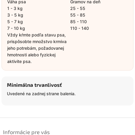
Váha psa
Gramov na deň
1 - 3 kg
25 - 55
3 - 5 kg
55 - 85
5 - 7 kg
85 - 110
7 - 10 kg
110 - 140
Vždy kŕmte podľa stavu psa,
prispôsobte množstvo krmiva
jeho potrebám, požadovanej
hmotnosti alebo fyzickej
aktivite psa.
Minimálna trvanlivosť
Uvedené na zadnej strane balenia.
Z
á
Informácie pre vás
p